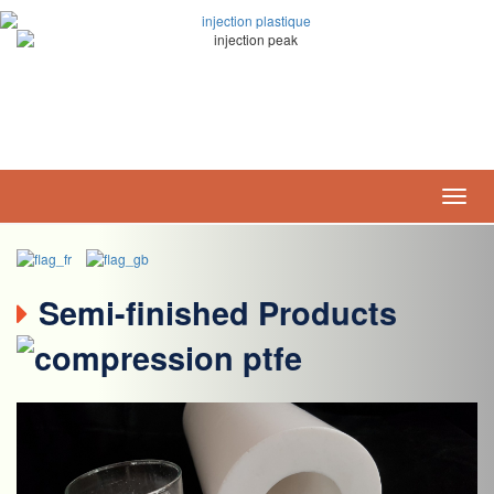
ZI - 12 rue des caves
28350 St Lubin-des-Joncherets
Tel. 02.32.58.15.72
Semi-finished Products